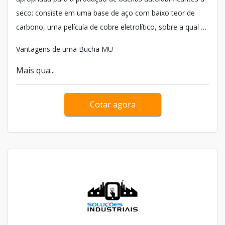
seco; consiste em uma base de aço com baixo teor de
carbono, uma película de cobre eletrolítico, sobre a qual é
colocada uma camada de bronze á estanho sinterizado
Vantagens de uma Bucha MU
que ancora a superfície autolubrificante de PTFE (sem
chumbo).
Mais qua...
Cotar agora