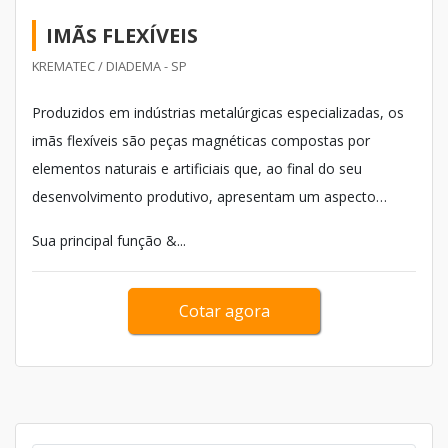
IMÃS FLEXÍVEIS
KREMATEC / DIADEMA - SP
Produzidos em indústrias metalúrgicas especializadas, os
imãs flexíveis são peças magnéticas compostas por
elementos naturais e artificiais que, ao final do seu
desenvolvimento produtivo, apresentam um aspecto
parecido a uma fita, que permite maior mobilidade e
Sua principal função &...
aplicação, em quaisquer que sejam as suas utilizações no
mercado.
Cotar agora