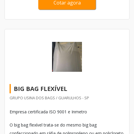
Cotar agora
menores, depende da aplicação. O imã f...
BIG BAG FLEXÍVEL
GRUPO USINA DOS BAGS / GUARULHOS - SP
Empresa certificada ISO 9001 e Inmetro
O big bag flexível trata-se do mesmo big bag
confeccionado em ráfia de polipropileno ou em policloreto