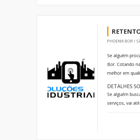
RETENTO
PHOENIX BOR / S
Se alguém procu
Bor. Cotando na
melhor em quali
DETALHES SO
Se alguém busc
serviços, vai at