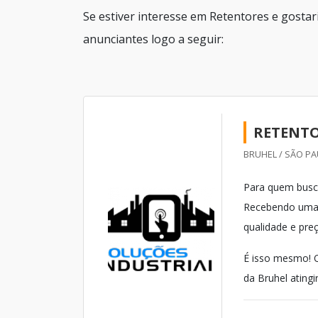
Se estiver interesse em Retentores e gosta
anunciantes logo a seguir:
RETENT
BRUHEL / SÃO PA
Para quem busca
Recebendo uma c
qualidade e pre
É isso mesmo! Q
da Bruhel ating