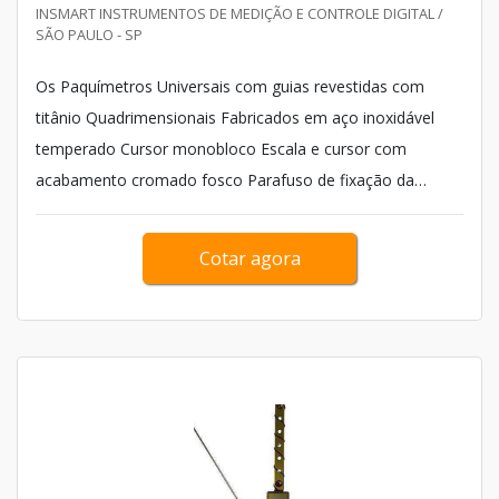
INSMART INSTRUMENTOS DE MEDIÇÃO E CONTROLE DIGITAL /
SÃO PAULO - SP
Os Paquímetros Universais com guias revestidas com
titânio Quadrimensionais Fabricados em aço inoxidável
temperado Cursor monobloco Escala e cursor com
acabamento cromado fosco Parafuso de fixação da
medida Faces de medição lapidadas Deslize do cursor
sobre guias ressaltadas, impedindo o desgaste da
Cotar agora
gravação Paquímetros Universais (Graduação
0,05mm/1/128&...