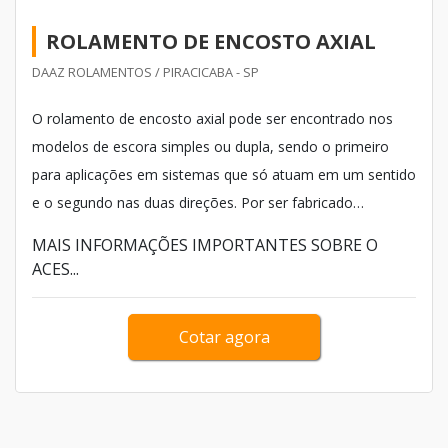
ROLAMENTO DE ENCOSTO AXIAL
DAAZ ROLAMENTOS / PIRACICABA - SP
O rolamento de encosto axial pode ser encontrado nos
modelos de escora simples ou dupla, sendo o primeiro
para aplicações em sistemas que só atuam em um sentido
e o segundo nas duas direções. Por ser fabricado
exclusivamente para aguentar cargas axiais, o acessório
MAIS INFORMAÇÕES IMPORTANTES SOBRE O
não deve ser submetido em nenhuma hipótese a cargas
ACES...
radiais.
Cotar agora