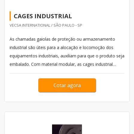
CAGES INDUSTRIAL
VECSA INTERNATIONAL / SÃO PAULO - SP
As chamadas gaiolas de proteção ou armazenamento
industrial são úteis para a alocação e locomoção dos
equipamentos industriais, auxiliam para que o produto seja
embalado. Com material modular, as cages industrial
atende a Norma Regulamentadora número 12 (NR 12),
que regulamenta a segurança do uso das máquinas para
Cotar agora
oferecer mais segurança ao funcionário.<...