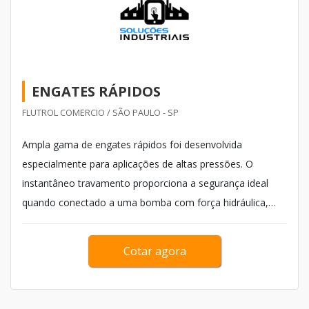
ENGATES RÁPIDOS
FLUTROL COMERCIO / SÃO PAULO - SP
Ampla gama de engates rápidos foi desenvolvida
especialmente para aplicações de altas pressões. O
instantâneo travamento proporciona a segurança ideal
quando conectado a uma bomba com força hidráulica,
bate-estacas, equipamentos de resgate, ferramentas de
torque, tensionadores, sistemas de aperto, etc. Em geral,
Cotar agora
ao utilizar-se de Engates rápidos para água o material
mais...