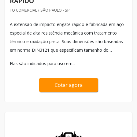
RÁPIDO
TQ COMERCIAL / SÃO PAULO - SP
A extensão de impacto engate rápido é fabricada em aço
especial de alta resistência mecânica com tratamento
térmico e oxidação preta. Suas dimensões são baseadas
em norma DIN3121 que especificam tamanho do
quadrado interno e externo, diâmetro de haste, diâmetros
Elas são indicados para uso em...
externos e suas respectivas tolerâncias.
Cotar agora