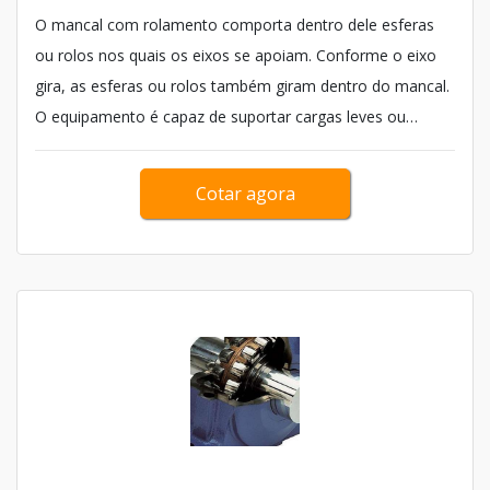
O mancal com rolamento comporta dentro dele esferas
ou rolos nos quais os eixos se apoiam. Conforme o eixo
gira, as esferas ou rolos também giram dentro do mancal.
O equipamento é capaz de suportar cargas leves ou
médias, como por exemplo as bicicletas e motocicletas,
que são relativamente cargas leves. O mancal é composto
Cotar agora
por uma estrutura fundida de ferro e bipartida. Os mancais
são com...